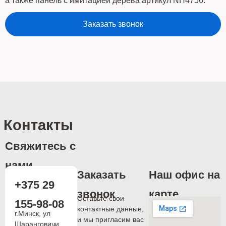
а также панель с имитацией дерева артикул NH4756.
Заказать звонок
Контакты
Свяжитесь с
нами
Заказать
Наш офис на
+375 29
звонок
карте
Оставьте свои
155-98-08
контактные данные,
г.Минск, ул
и мы пригласим вас
Шаранговичи