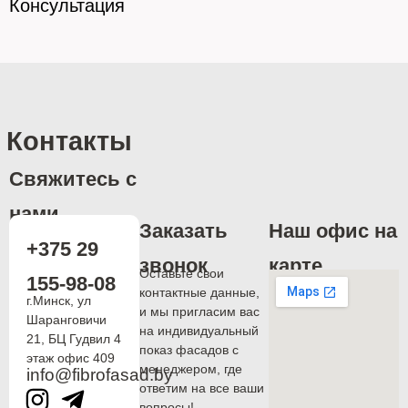
Консультация
Контакты
Свяжитесь с
нами
Заказать
Наш офис на
+375 29
звонок
карте
Оставьте свои
155-98-08
контактные данные,
г.Минск, ул
и мы пригласим вас
Шаранговичи
на индивидуальный
21, БЦ Гудвил 4
показ фасадов с
этаж офис 409
менеджером, где
info@fibrofasad.by
ответим на все ваши
вопросы!