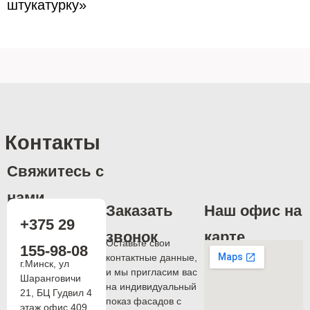
штукатурку»
Контакты
Свяжитесь с
нами
Заказать
Наш офис на
+375 29
звонок
карте
Оставьте свои
155-98-08
контактные данные,
г.Минск, ул
и мы пригласим вас
Шаранговичи
на индивидуальный
21, БЦ Гудвил 4
показ фасадов с
этаж офис 409