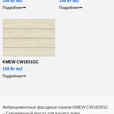
158
Br
/м2
158
Br
/м2
Подробнее
Подробнее
KMEW CW1831GC
158
Br
/м2
Подробнее
Фиброцементные фасадные панели KMEW CW1835GC
– Современный фасад для вашего дома