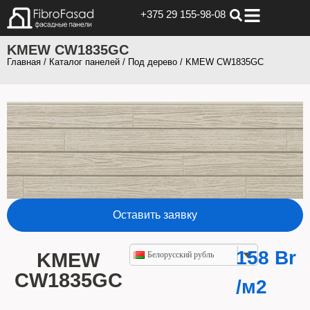
+375 29 155-98-08
KMEW CW1835GC
Главная
/
Каталог панелей
/
Под дерево
/ KMEW CW1835GC
Оставить заявку
158
Br
KMEW
Белорусский рубль
CW1835GC
/м2