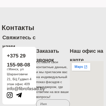
Контакты
Свяжитесь с
нами
Заказать
Наш офис на
+375 29
звонок
карте
Оставьте свои
155-98-08
контактные данные,
г.Минск, ул
и мы пригласим вас
Шаранговичи
на индивидуальный
21, БЦ Гудвил 4
показ фасадов с
этаж офис 409
менеджером, где
info@fibrofasad.by
ответим на все ваши
вопросы!