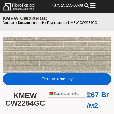
+375 29 155-98-08
KMEW CW2264GC
Главная
/
Каталог панелей
/
Под камень
/ KMEW CW2264GC
Оставить заявку
167
Br
KMEW
Белорусский рубль
CW2264GC
/м2