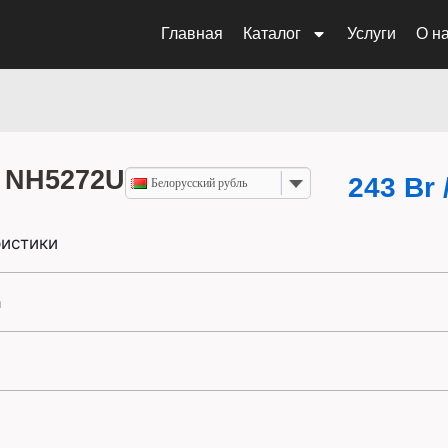
Главная
Каталог
Услуги
О н
 NH5272U
243
Br
Белорусский рубль
истики
а