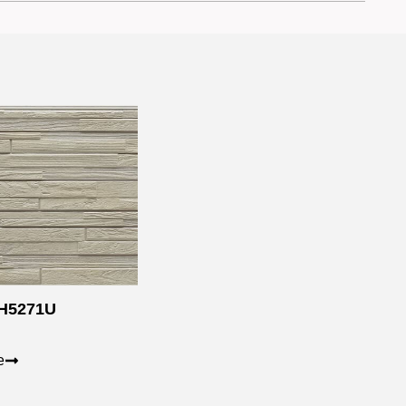
H5271U
е