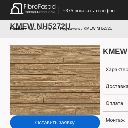
+375 показать телефон
KMEW NH5272U
Главная
/
Каталог панелей
/
Под камень
/ KMEW NH5272U
KMEW
Характер
Доставк
Оплата
Монтаж
Оставить заявку