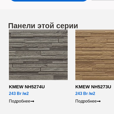
Панели этой серии
KMEW NH5274U
KMEW NH5273U
243
Br
/м2
243
Br
/м2
Подробнее
Подробнее