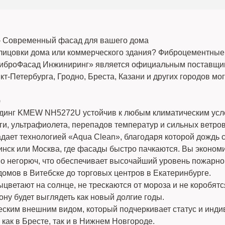
Современный фасад для вашего дома
лицовки дома или коммерческого здания? Фиброцементные
«ФиброФасад Инжиниринг» является официальным поставщик
кт-Петербурга, Гродно, Бреста, Казани и других городов 
)
йдинг KMEW NH5272U устойчив к любым климатическим усло
ги, ультрафиолета, перепадов температур и сильных ветров
дает технологией «Aqua Clean», благодаря которой дождь с
инск или Москва, где фасады быстро пачкаются. Вы эконом
о негорюч, что обеспечивает высочайший уровень пожарно
домов в Витебске до торговых центров в Екатеринбурге.
ыцветают на солнце, не трескаются от мороза и не коробят
ну будет выглядеть как новый долгие годы.
ческим внешним видом, который подчеркивает статус и инди
как в Бресте, так и в Нижнем Новгороде.