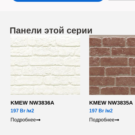
Панели этой серии
KMEW NW3836A
KMEW NW3835A
197
Br
/м2
197
Br
/м2
Подробнее
Подробнее