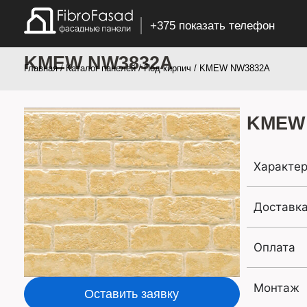
+375 показать телефон
KMEW NW3832A
Главная
/
Каталог панелей
/
Под кирпич
/ KMEW NW3832A
KMEW
Характер
Доставк
Оплата
Монтаж
Оставить заявку