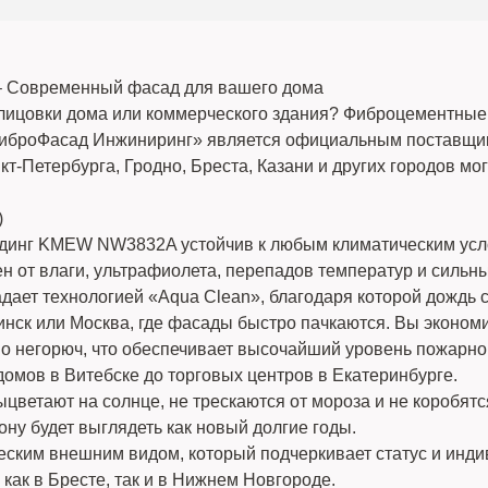
 Современный фасад для вашего дома
лицовки дома или коммерческого здания? Фиброцементные
«ФиброФасад Инжиниринг» является официальным поставщик
кт-Петербурга, Гродно, Бреста, Казани и других городов 
)
йдинг KMEW NW3832A устойчив к любым климатическим усл
 от влаги, ультрафиолета, перепадов температур и сильны
дает технологией «Aqua Clean», благодаря которой дождь с
инск или Москва, где фасады быстро пачкаются. Вы эконом
о негорюч, что обеспечивает высочайший уровень пожарно
домов в Витебске до торговых центров в Екатеринбурге.
ыцветают на солнце, не трескаются от мороза и не коробят
ну будет выглядеть как новый долгие годы.
ческим внешним видом, который подчеркивает статус и инди
как в Бресте, так и в Нижнем Новгороде.