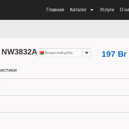
Главная
Каталог
Услуги
О н
 NW3832A
197
Br
Белорусский рубль
истики
а