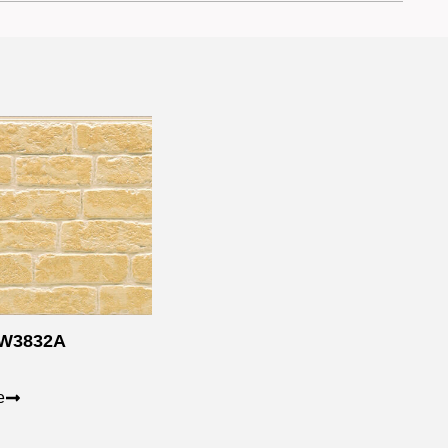
W3832A
е