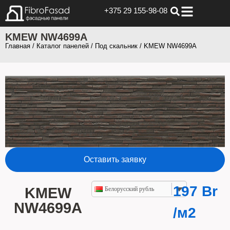
+375 29 155-98-08
KMEW NW4699A
Главная
/
Каталог панелей
/
Под скальник
/ KMEW NW4699A
Оставить заявку
197
Br
KMEW
Белорусский рубль
NW4699A
/м2