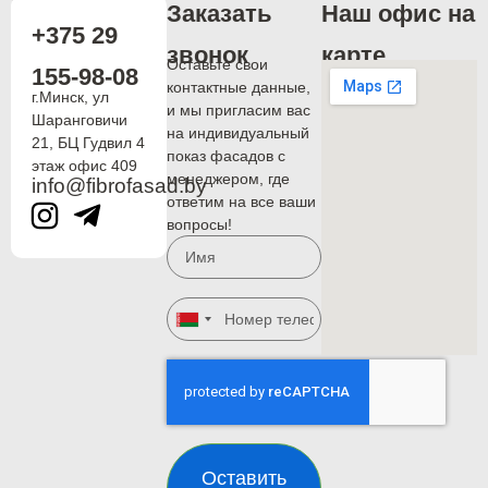
Заказать
Наш офис на
+375 29
звонок
карте
Оставьте свои
155-98-08
контактные данные,
г.Минск, ул
и мы пригласим вас
Шаранговичи
на индивидуальный
21, БЦ Гудвил 4
показ фасадов с
этаж офис 409
менеджером, где
info@fibrofasad.by
ответим на все ваши
вопросы!
Belarus
+375
Оставить