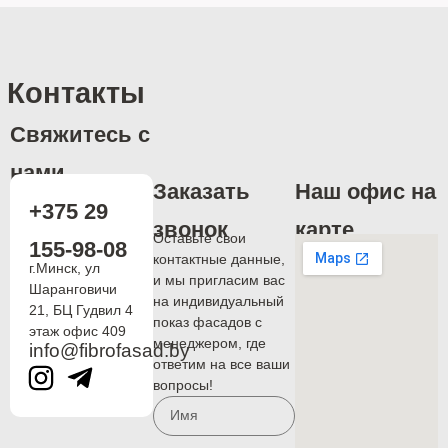
Контакты
Свяжитесь с
нами
Заказать
Наш офис на
+375 29
звонок
карте
Оставьте свои
155-98-08
контактные данные,
г.Минск, ул
и мы пригласим вас
Шаранговичи
на индивидуальный
21, БЦ Гудвил 4
показ фасадов с
этаж офис 409
менеджером, где
info@fibrofasad.by
ответим на все ваши
вопросы!