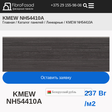
+375 29 155-98-08
KMEW NH54410А
Главная
/
Каталог панелей
/
Линеарные
/ KMEW NH54410А
Оставить заявку
237
Br
KMEW
Белорусский рубль
NH54410А
/м2