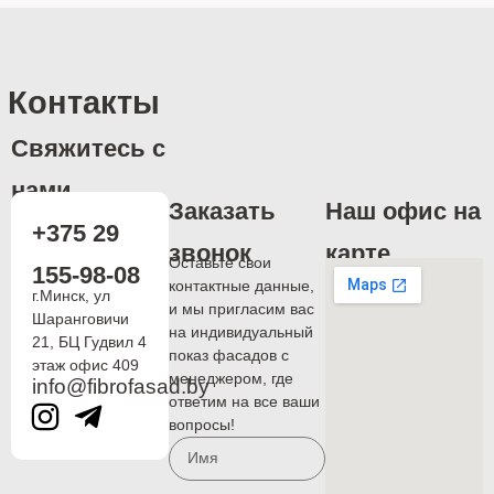
Контакты
Свяжитесь с
нами
Заказать
Наш офис на
+375 29
звонок
карте
Оставьте свои
155-98-08
контактные данные,
г.Минск, ул
и мы пригласим вас
Шаранговичи
на индивидуальный
21, БЦ Гудвил 4
показ фасадов с
этаж офис 409
менеджером, где
info@fibrofasad.by
ответим на все ваши
вопросы!