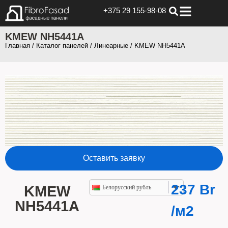
+375 29 155-98-08
KMEW NH5441А
Главная
/
Каталог панелей
/
Линеарные
/ KMEW NH5441А
Оставить заявку
237
Br
KMEW
Белорусский рубль
NH5441А
/м2